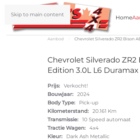
Skip to main content
Home
Aa
Aanbod
Chevrolet Silverado ZR2 Bison A
Chevrolet Silverado ZR2
Edition 3.0L L6 Duramax
Prijs:
Verkocht!
Bouwjaar:
2024
Body Type:
Pick-up
Kilometerstand:
20.161 Km
Transmissie:
10 Speed automaat
Tractie Wagen:
4x4
Kleur:
Dark Ash Metallic