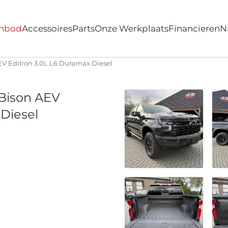
nbod
Accessoires
Parts
Onze Werkplaats
Financieren
N
EV Edition 3.0L L6 Duramax Diesel
 Bison AEV
 Diesel